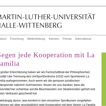
udium
Forschung
Weiterbildung
Karriere
Presse
International
egen jede Kooperation mit La
amilia
 großer Erleichterung haben wir als Fachschaftsrat der Philsophischen
ultät I die Trennung des UniSportZentrums (USZ) vom Sportverein La
milia wahrgenommen. Auch wenn wir die genauen juristischen
tergründe natürlich nicht kennen, freuen wir uns darüber, dass die
versität hier scheinbar auf die Beschwerden von Studierenden
gehört
und
sen Vertrauen geschenkt hat.
abhängig davon, was konkret in den einzelnen Sportkursen vorgefallen
, lehnen wir aber grundsätzlich jede Kooperation mit dem Verein La Familia