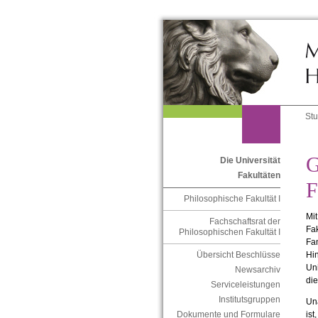
St
G
Die Universität
Fakultäten
F
Philosophische Fakultät I
Mit
Fachschaftsrat der
Fak
Philosophischen Fakultät I
Fa
Hin
Übersicht Beschlüsse
Uni
Newsarchiv
die
Serviceleistungen
Institutsgruppen
Un
ist
Dokumente und Formulare