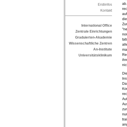
ab.
Erstiinfos
rec
Kontakt
auf
die
Zum
International Office
"ne
Zentrale Einrichtungen
nor
Graduierten-Akademie
tat
Wissenschaftliche Zentren
all
An-Institute
ma
Rec
Universitätsklinikum
ihr
nic
Die
Ins
Dab
Ko
rec
Auf
Au
zum
nur
tra
ang