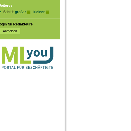
eiteres
Schrift:
größer
kleiner
ogin für Redakteure