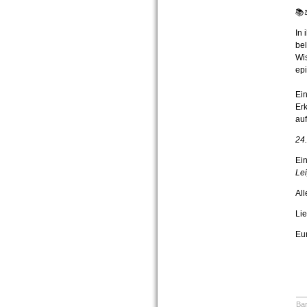
📚
In 
bel
Wis
epi
Ein
Erk
au
24.
Ei
Lei
All
Li
Eu
Bar