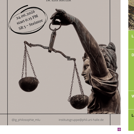
L
D
W
L