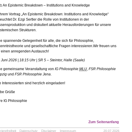
⚖️ An Epistemic Breakdown – Institutions and Knowledge
ihrem Vortrag „An Epistemic Breakdown: Institutions and Knowledge“
euchtet Dr. Ezgi Sertler die Rolle von Institutionen in der
sensproduktion und diskutiert aktuelle Herausforderungen für unsere
stemischen Strukturen.
e spannende Gelegenheit für alle, die sich für Philosophie,
enntnistheorie und gesellschaftliche Fragen interessieren.
Wir freuen uns
f einen anregenden Austausch!
 Juni 2026 | 18:15 Uhr | SR 5 – Steintor, Halle (Saale)
ne gemeinsame Veranstaltung von
IG Philosophie
MLU
,
FSR Philosophie
pzig
und
FSR Philosophie Jena
.
e Interessierten sind herzlich eingeladen!
ebe Grüße
re IG Philosophie
Zum Seitenanfang
rierefreiheit
Datenschutz
Disclaimer
Impressum
20.07.2026